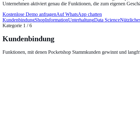
Unternehmen aktiviert genau die Funktionen, die zum eigenen Geschä
Kostenlose Demo anfragen
Auf WhatsApp chatten
Kundenbindung
Shop
Information
Unterhaltung
Data Science
Nützliche
Kategorie 1 / 6
Kundenbindung
Funktionen, mit denen Pocketshop Stammkunden gewinnt und langfris
Treueprogramm
Digitale Stempelkarten und Bonuspunkte belohnen jeden Einkauf au
Mehr erfahren →
Benachrichtigungen
Push-Benachrichtigungen erreichen Kunden direkt am Sperrbildschirm