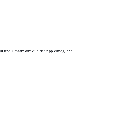
 stärkt die emotionale Bindung an Ihre Marke.
f und Umsatz direkt in der App ermöglicht.
hend präsentiert – jederzeit und überall sichtbar.