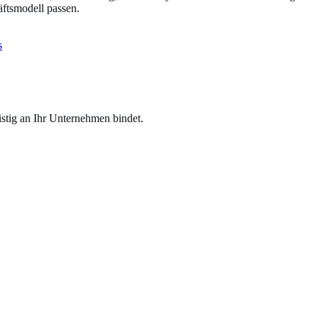
ftsmodell passen.
s
tig an Ihr Unternehmen bindet.
tomatisch und motivieren Kunden zu wiederholten Besuchen.
 – ideal für Aktionen, News und Erinnerungen ohne Streuverlust.