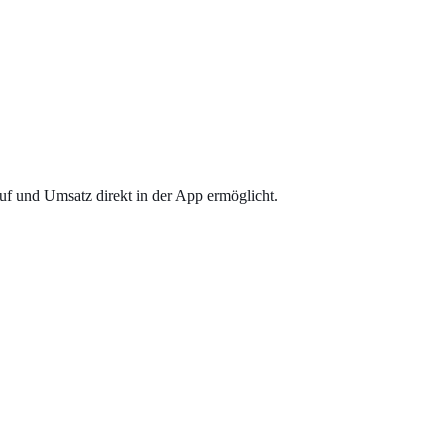
 stärkt die emotionale Bindung an Ihre Marke.
f und Umsatz direkt in der App ermöglicht.
hend präsentiert – jederzeit und überall sichtbar.