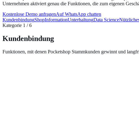
Unternehmen aktiviert genau die Funktionen, die zum eigenen Geschä
Kostenlose Demo anfragen
Auf WhatsApp chatten
Kundenbindung
Shop
Information
Unterhaltung
Data Science
Nützliche
Kategorie 1 / 6
Kundenbindung
Funktionen, mit denen Pocketshop Stammkunden gewinnt und langfris
Treueprogramm
Digitale Stempelkarten und Bonuspunkte belohnen jeden Einkauf au
Mehr erfahren →
Benachrichtigungen
Push-Benachrichtigungen erreichen Kunden direkt am Sperrbildschirm