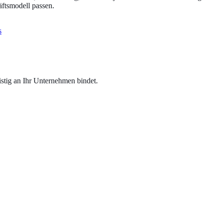
ftsmodell passen.
s
tig an Ihr Unternehmen bindet.
tomatisch und motivieren Kunden zu wiederholten Besuchen.
 – ideal für Aktionen, News und Erinnerungen ohne Streuverlust.